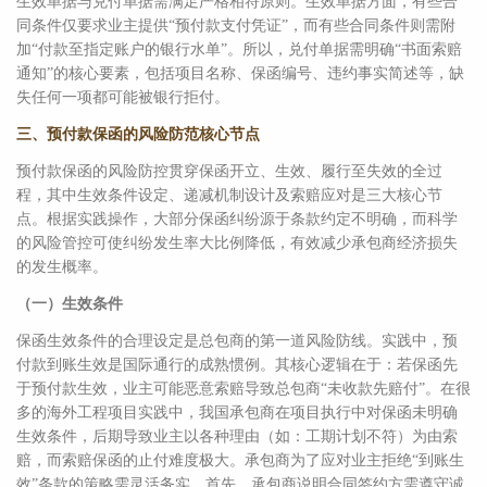
生效单据与兑付单据需满足严格相符原则。生效单据方面，有些合
同条件仅要求业主提供“预付款支付凭证”，而有些合同条件则需附
加“付款至指定账户的银行水单”。所以，兑付单据需明确“书面索赔
通知”的核心要素，包括项目名称、保函编号、违约事实简述等，缺
失任何一项都可能被银行拒付。
三、预付款保函的风险防范核心节点
预付款保函的风险防控贯穿保函开立、生效、履行至失效的全过
程，其中生效条件设定、递减机制设计及索赔应对是三大核心节
点。根据实践操作，大部分保函纠纷源于条款约定不明确，而科学
的风险管控可使纠纷发生率大比例降低，有效减少承包商经济损失
的发生概率。
（一）生效条件
保函生效条件的合理设定是总包商的第一道风险防线。实践中，预
付款到账生效是国际通行的成熟惯例。其核心逻辑在于：若保函先
于预付款生效，业主可能恶意索赔导致总包商“未收款先赔付”。在很
多的海外工程项目实践中，我国承包商在项目执行中对保函未明确
生效条件，后期导致业主以各种理由（如：工期计划不符）为由索
赔，而索赔保函的止付难度极大。承包商为了应对业主拒绝“到账生
效”条款的策略需灵活务实。首先，承包商说明合同签约方需遵守诚