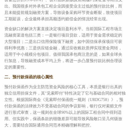
出。我国很多对外承包工程企业因接受业主过低的预付款比例，而
且未能提前规划融资方案，导致设备采购环节资金断裂，致使项目
工期延误，企业最终承担高额违约赔偿金的情况经常出现。
资金缺口的解决方案直接决定项目盈利水平。当前国际工程市场主
流融资渠道包括三类：一是银行项目贷款，适用于资金需求稳定的
大型项目；二是出口信用保险项下融资，如中国信保承保项目可获
得利率优惠；三是供应链金融，通过应收账款质押实现资金周转，
适用于中小规模分包项目。值得我国承包商注意的是，如果全球央
行加息，导致融资成本平均上升，将进一步凸显预付款比例合理设
定的重要性。
二、预付款保函的核心属性
预付款保函作为业主防范资金风险的核心工具，本质是银行出具的
独立信用担保文件，其“见索即付”特性决定了它与基础合同的相对独
立性。根据国际商会《见索即付保函统一规则（URDG758）》，预
付款保函的法律效力不受基础合同的争议影响，银行仅对索赔文件
进行形式审查，这一规则在全球90%以上的国际工程合同中得到适
用。但实践中，保函条款的细微差异可能导致风险敞口呈几何级放
大，需要结合国际通用合同范本精确理解和把控。