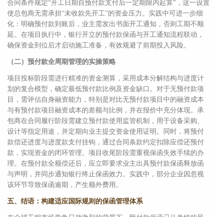
合同条件规定“开工日期自预付款支付后一定期限内起算”，这一设置
使总包商无需承担“未收款先开工”的资金压力。实践中可进一步细
化：明确预付款到账后，业主需发出书面开工通知，否则工期不顺
延。在项目执行中，银行开立的预付款保函与开工通知流程联动，
确保资金到位后才启动施工准备，有效规避了前期投入风险。
（二）预付款全周期管理的实操策略
项目投标阶段需进行精准的资金测算，采用成本分解结构与进度计
划的复合模型，确定最低预付款比例及资金缺口。对于无预付款项
目，需评估自身融资能力，特别是对比无预付款项目中的融资成本
与有预付款项目融资成本的差额与比例，并在报价中充分体现。承
包商在合同履行阶段需建立预付款使用监管机制，用于设备采购、
设计等指定用途，并定期向业主提交资金使用证明。同时，将预付
款偿还进度与进度款支付挂钩，通过合同条款约定扣除应偿还预付
款，实现资金的闭环管理。项目收尾阶段需重视保函失效手续的办
理。在预付款全额偿还后，应立即要求业主出具预付款保函释放函
与声明，并同步通知银行终止保函效力。实践中，部分企业因忽视
该环节导致保函逾期，产生额外费用。
五、结语：构建适应国际规则的保函管理体系