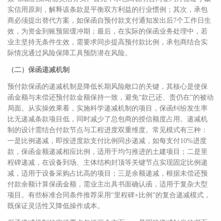
实信用原则，解释该条款是平衡双方利益的行业惯例；其次，承包
商必须提出替代方案，如保函自预付款支付通知发出后7个工作日生
效，为资金到账预留缓冲期；最后，在实际的保函业务处理中，若
业主坚持无条件生效，需要求同步提高预付款比例，承包商结合实
际情况通过风险保障工具预防潜在风险。
（二）保函递减机制
预付款保函的递减机制是降低长期风险敞口的关键，其核心是使保
函金额与未偿还预付款金额保持一致，避免“款已还、责仍在”的被动
局面。从实操效果看，实施科学递减机制的项目，保函纠纷发生率
比无递减条款项目低，同时减少了总包商的授信额度占用。递减机
制的设计需结合付款节点与工程进度双重维度。常见模式有三种：
一是比例递减，即按进度款支付比例同步递减，如每支付10%进度
款，保函金额递减相应比例，适用于均匀推进的土建项目；二是里
程碑递减，在设备到场、主体结构封顶等关键节点实现固定比例递
减，适用于设备采购占比高的项目；三是余额递减，根据未偿还预
付款余额计算保函金额，需业主出具书面确认函，适用于复杂大型
项目。有些标准合同条件推荐采用“里程碑+比例”的复合递减模式，
既保证灵活性又降低操作成本。