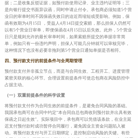
据；二是收集反驳证据，如预付款使用记录、业主违约证明等；三
是向银行提交书面异议函，同时申请止付令。承包商必须知道5个营
业日的审单时间不因保函失效日的迫近而缩短或受影响。例如，保
函有效期为4月15日 ，受益人4月14日提交索赔，那么担保人仍然可
以有5个营业日审单，即便保函在4月15日以后失效。此外，5个营业
日只是规则允许的最长审单时间，如果索赔所提交的单据非常简
单，例如只有一份违约声明，担保人可能几分钟就可以审核完毕，
这种情况下也没有必要非拖到第5个营业日通知单据是否相符。
四、预付款支付的前提条件与全周期管理
预付款支付并非孤立节点，而是与合同生效、工程开工、进度管理
紧密关联的核心环节。合理设置前提条件可使总包商在风险防控中
占据主动。
（一）双重前提条件的科学设置
将预付款支付作为合同生效的前提条件，是避免合同风险的基础。
我国承包商可在合同中约定“本合同自总包商收到预付款并出具有效
保函之日起生效”。实际项目中，承包商可以凭借该条款，在业主延
迟支付预付款时成功暂停合同履行，避免因业主资金问题陷入被
动。将预付款支付与开工日期绑定，是控制启动风险的关键。有些