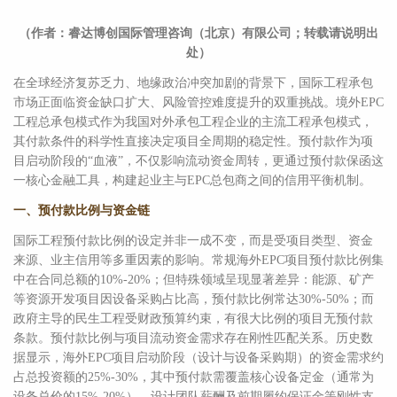
（作者：睿达博创国际管理咨询（北京）有限公司；转载请说明出
处）
在全球经济复苏乏力、地缘政治冲突加剧的背景下，国际工程承包
市场正面临资金缺口扩大、风险管控难度提升的双重挑战。境外EPC
工程总承包模式作为我国对外承包工程企业的主流工程承包模式，
其付款条件的科学性直接决定项目全周期的稳定性。预付款作为项
目启动阶段的“血液”，不仅影响流动资金周转，更通过预付款保函这
一核心金融工具，构建起业主与EPC总包商之间的信用平衡机制。
一、预付款比例与资金链
国际工程预付款比例的设定并非一成不变，而是受项目类型、资金
来源、业主信用等多重因素的影响。常规海外EPC项目预付款比例集
中在合同总额的10%-20%；但特殊领域呈现显著差异：能源、矿产
等资源开发项目因设备采购占比高，预付款比例常达30%-50%；而
政府主导的民生工程受财政预算约束，有很大比例的项目无预付款
条款。预付款比例与项目流动资金需求存在刚性匹配关系。历史数
据显示，海外EPC项目启动阶段（设计与设备采购期）的资金需求约
占总投资额的25%-30%，其中预付款需覆盖核心设备定金（通常为
设备总价的15%-20%）、设计团队薪酬及前期履约保证金等刚性支