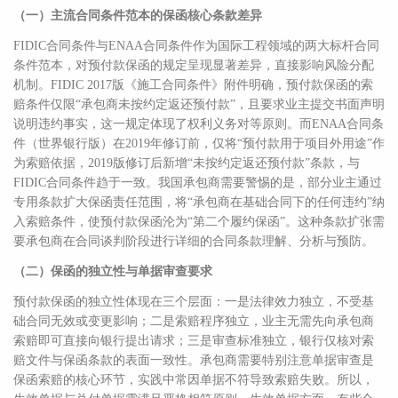
（一）主流合同条件范本的保函核心条款差异
FIDIC合同条件与ENAA合同条件作为国际工程领域的两大标杆合同
条件范本，对预付款保函的规定呈现显著差异，直接影响风险分配
机制。FIDIC 2017版《施工合同条件》附件明确，预付款保函的索
赔条件仅限“承包商未按约定返还预付款”，且要求业主提交书面声明
说明违约事实，这一规定体现了权利义务对等原则。而ENAA合同条
件（世界银行版）在2019年修订前，仅将“预付款用于项目外用途”作
为索赔依据，2019版修订后新增“未按约定返还预付款”条款，与
FIDIC合同条件趋于一致。我国承包商需要警惕的是，部分业主通过
专用条款扩大保函责任范围，将“承包商在基础合同下的任何违约”纳
入索赔条件，使预付款保函沦为“第二个履约保函”。这种条款扩张需
要承包商在合同谈判阶段进行详细的合同条款理解、分析与预防。
（二）保函的独立性与单据审查要求
预付款保函的独立性体现在三个层面：一是法律效力独立，不受基
础合同无效或变更影响；二是索赔程序独立，业主无需先向承包商
索赔即可直接向银行提出请求；三是审查标准独立，银行仅核对索
赔文件与保函条款的表面一致性。承包商需要特别注意单据审查是
保函索赔的核心环节，实践中常因单据不符导致索赔失败。所以，