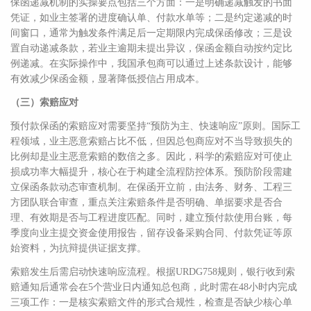
保函递减机制的实操要点包括三个方面：一是明确递减触发的书面
凭证，如业主签署的进度确认单、付款水单等；二是约定递减的时
间窗口，通常为触发条件满足后一定期限内完成保函修改；三是设
置自动递减条款，若业主逾期未提出异议，保函金额自动按约定比
例递减。在实际操作中，我国承包商可以通过上述条款设计，能够
有效减少保函金额，显著降低授信占用成本。
（三）索赔应对
预付款保函的索赔应对需要坚持“预防为主、快速响应”原则。国际工
程领域，业主恶意索赔占比不低，但因总包商应对不当导致损失的
比例却是业主恶意索赔的数倍之多。因此，科学的索赔应对可使止
损成功率大幅提升，核心在于构建全流程防控体系。预防阶段需建
立保函条款动态审查机制。在保函开立前，由法务、财务、工程三
方团队联合审查，重点关注索赔条件是否明确、单据要求是否合
理、有效期是否与工程进度匹配。同时，建立预付款使用台账，每
季度向业主提交资金使用报告，留存设备采购合同、付款凭证等原
始资料，为抗辩提供证据支撑。
索赔发生后需启动快速响应流程。根据URDG758规则，银行收到索
赔通知后通常会在5个营业日内通知总包商，此时需在48小时内完成
三项工作：一是核实索赔文件的形式合规性，检查是否缺少核心单