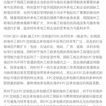
出版对于我国工程建设企业的合同与项目实施管理都具有重要的参
考与实用价值。特别是对于提升我国的对外承包工程企业的国际工
程项目经营、合同与项目管理的能力与水平都起到了重要的推动作
用。随着我国海外承包工程项目规模不断向纵身发展，我国海外工
程项目的整体规模不断扩大，并向着工程项目的高端业务与服务领
域进行扩展，提供对外承包工程企业的竞争实力与盈利水平。
FIDIC设计-采购-施工EPC/交钥匙FIDIC合同范本（银皮书）在我国
的海外工程EPC交钥匙总承包项目中应用已经非常广泛，涉及的行业
领域也不断扩大，包括：石油石化、电站、厂房、道路、水利水电
站等行业领域，同时对于海外工程承包商的系统海外工程项目合同
管理能力提升也起到了一定的促进作用。国际工程总承包EPC交钥匙
项目作为不同于普通的境外工程承包模式之一，其自身的建设周期
长、投资金额大，同时对于一些欠发达和第三世界国家的普通商业
与政府项目甚至需要提供带资承包的特点，所以从EPC总承包模式的
特征与项目管理的特点来说，EPC交钥匙总承包模式易收到多种内外
部因素的影响，最终增加承包商在海外EPC总承包项目的风险系数。
而对于以EPC交钥匙总承包模式开展的海外工程项目，对于针对境外
EPC交钥匙工程总承包项目合同工期延长与费用增加的索赔问题也是
不可避免与经常发生的，而EPC总承包模式的自身特点与合同的复杂